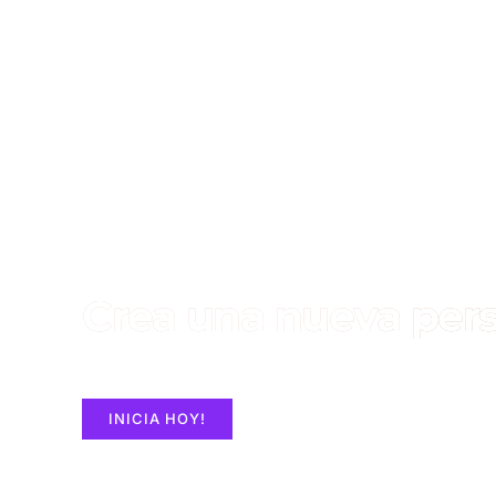
Crea una nueva pers
Construye un Sitio Web con ElementorPro en MA
INICIA HOY!