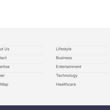
ut Us
Lifestyle
tact
Business
rtise
Entertainment
eer
Technology
e Map
Healthcare