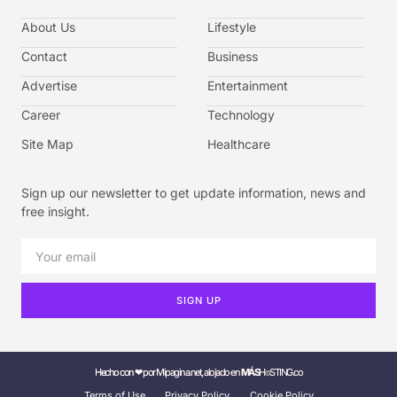
About Us
Lifestyle
Contact
Business
Advertise
Entertainment
Career
Technology
Site Map
Healthcare
Sign up our newsletter to get update information, news and
free insight.
SIGN UP
Hecho con ❤ por Mipagina.net, alojado en
MÁS
H⌾STING.co
Terms of Use
Privacy Policy
Cookie Policy