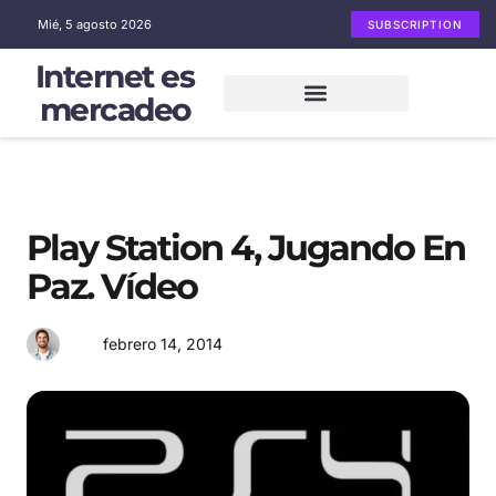
Mié, 5 agosto 2026
SUBSCRIPTION
Internet es
mercadeo
Mercadeo en Internet
Email Marketing
Redes sociales
Play Station 4, Jugando En
Paz. Vídeo
febrero 14, 2014