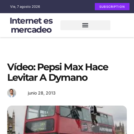
Vie, 7 agosto 2026
SUBSCRIPTION
Internet es
mercadeo
Mercadeo en Internet
Email Marketing
Redes sociales
Vídeo: Pepsi Max Hace
Levitar A Dymano
junio 28, 2013