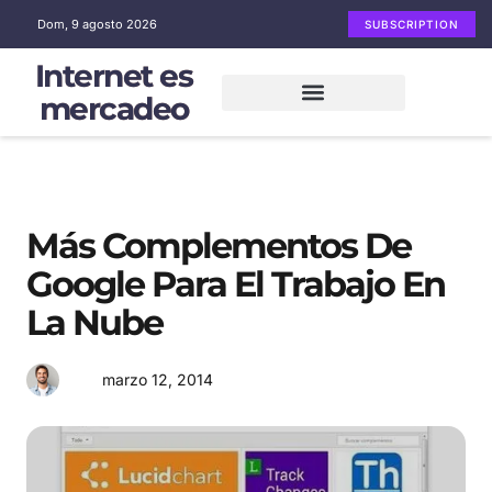
Dom, 9 agosto 2026
SUBSCRIPTION
Internet es
mercadeo
Mercadeo en Internet
Email Marketing
Redes sociales
Más Complementos De
Google Para El Trabajo En
La Nube
marzo 12, 2014