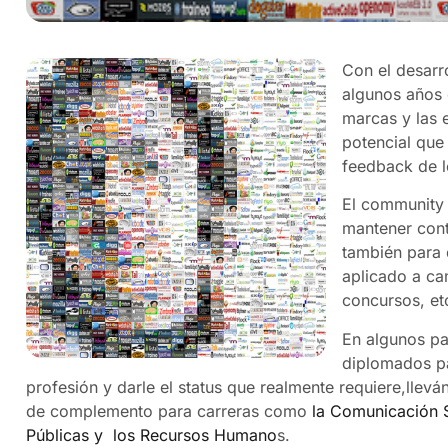
Con el desarr
algunos años 
marcas y las 
potencial que 
feedback de l
El community 
mantener cont
también para 
aplicado a cam
concursos, et
En algunos pa
diplomados pa
profesión y darle el status que realmente requiere,llev
de complemento para carreras como
la Comunicación S
Públicas y los Recursos Humano
s.