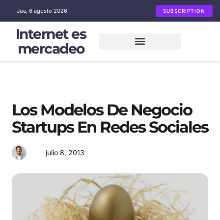
Jue, 6 agosto 2026
SUBSCRIPTION
Internet es
mercadeo
Mercadeo en Internet
Email Marketing
Redes sociales
Los Modelos De Negocio
Startups En Redes Sociales
julio 8, 2013