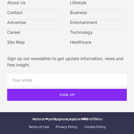
About Us
Lifestyle
Contact
Business
Advertise
Entertainment
Career
Technology
Site Map
Healthcare
Sign up our newsletter to get update information, news and
free insight.
SIGN UP
Hecho con ❤ por Mipagina.net, alojado en
MÁS
H⌾STING.co
Terms of Use
Privacy Policy
Cookie Policy