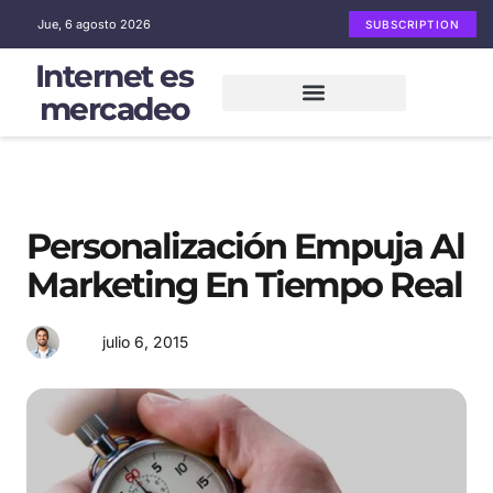
Jue, 6 agosto 2026
SUBSCRIPTION
Internet es
mercadeo
Mercadeo en Internet
Email Marketing
Redes sociales
Personalización Empuja Al
Marketing En Tiempo Real
julio 6, 2015