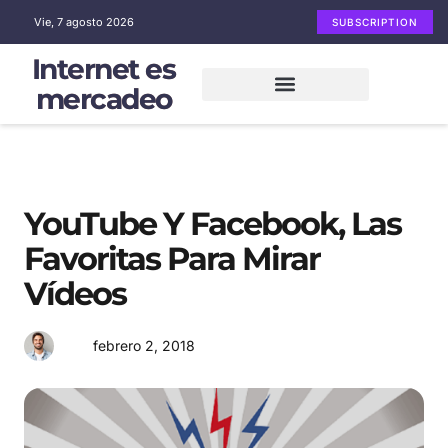
Vie, 7 agosto 2026
SUBSCRIPTION
Internet es
mercadeo
Mercadeo en Internet
Email Marketing
Redes sociales
YouTube Y Facebook, Las
Favoritas Para Mirar
Vídeos
febrero 2, 2018