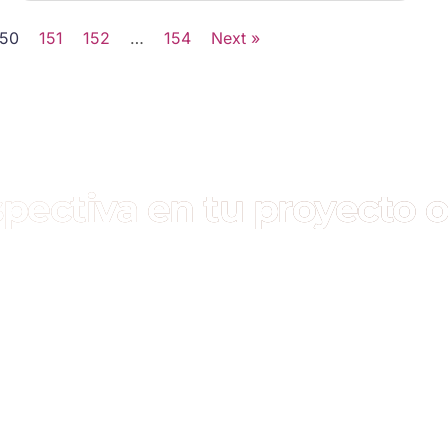
150
151
152
…
154
Next »
pectiva en tu proyecto 
SHosting.co