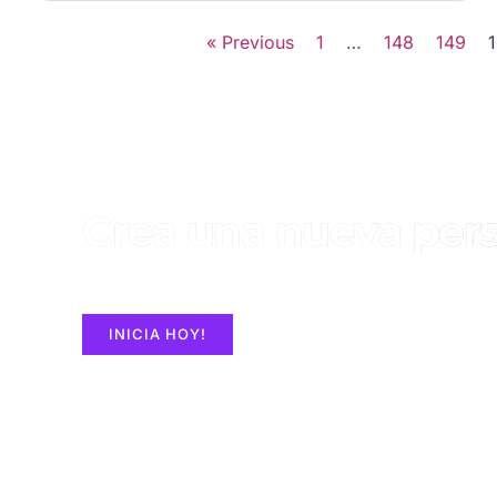
« Previous
1
…
148
149
Crea una nueva pers
Construye un Sitio Web con ElementorPro en MA
INICIA HOY!