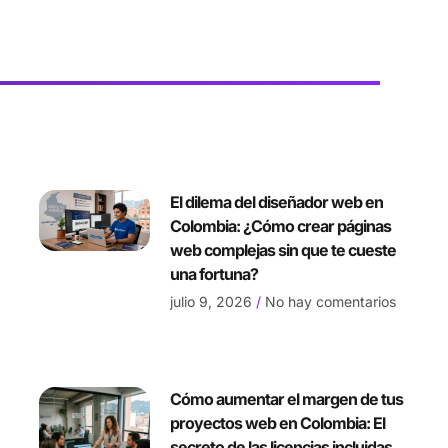
El dilema del diseñador web en
Colombia: ¿Cómo crear páginas
web complejas sin que te cueste
una fortuna?
julio 9, 2026
No hay comentarios
Cómo aumentar el margen de tus
proyectos web en Colombia: El
secreto de las licencias incluidas