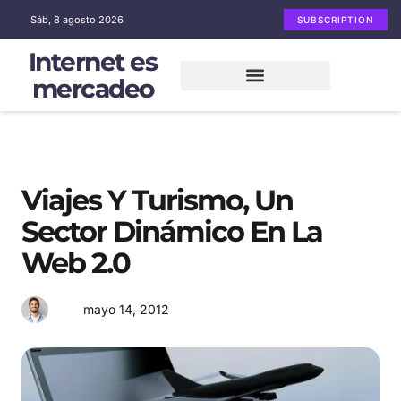
Sáb, 8 agosto 2026
SUBSCRIPTION
Internet es
mercadeo
Mercadeo en Internet
Email Marketing
Redes sociales
Viajes Y Turismo, Un
Sector Dinámico En La
Web 2.0
mayo 14, 2012