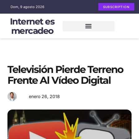
Dom, 9 agosto 2026
SUBSCRIPTION
Internet es
mercadeo
Mercadeo en Internet
Email Marketing
Redes sociales
Televisión Pierde Terreno
Frente Al Vídeo Digital
enero 26, 2018