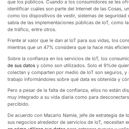
que los públicos. Cuando a los consumidores se les ofre
identificar cuáles son parte del Internet de las Cosas, 
como los dispositivos de vestir, sistemas de seguridad 
sabía de las implementaciones públicas de IoT, como la 
de tráfico, entre otros.
Frente al valor que le dan al IoT para sus vidas, los c
mientras que un 47% considera que la hace más eficien
Sobre la confianza en los servicios de IoT, los consu
de sus datos
y cómo son utilizados. Solo el 9%de quien
colectan y comparten por medio de IoT son seguros, y 
trabajo informándoles sobre qué data es obtenida y cóm
Pero a pesar de la falta de confianza, ellos no están 
muy integrado a su vida diaria como para desconectarse
percibido.
De acuerdo con Macario Namie, jefe de estrategia de 
sus negocios alrededor de servicios de IoT, necesitan e
en cómo utilizan sus datos
para entregar nuevos y valio