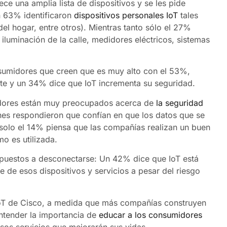
ce una amplia lista de dispositivos y se les pide
un 63% identificaron
dispositivos personales IoT
tales
del hogar, entre otros). Mientras tanto sólo el 27%
iluminación de la calle, medidores eléctricos, sistemas
onsumidores que creen que es muy alto con el 53%,
te y un 34% dice que IoT incrementa su seguridad.
midores están muy preocupados acerca de
la seguridad
es respondieron que confían en que los datos que se
solo el 14% piensa que las compañías realizan un buen
o es utilizada.
dispuestos a desconectarse: Un 42% dice que IoT está
 de esos dispositivos y servicios a pesar del riesgo
IoT de Cisco, a medida que más compañías construyen
ntender la importancia de
educar a los consumidores
sos servicios que mejorarán sus vidas.