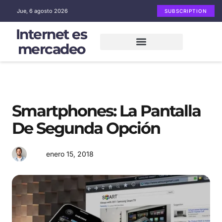
Jue, 6 agosto 2026
SUBSCRIPTION
Internet es
mercadeo
Mercadeo en Internet
Email Marketing
Redes sociales
Smartphones: La Pantalla
De Segunda Opción
enero 15, 2018